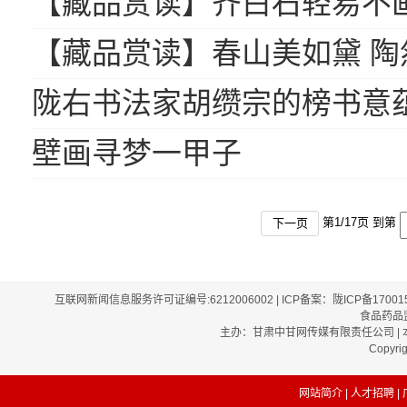
【藏品赏读】齐白石轻易不
【藏品赏读】春山美如黛 陶
陇右书法家胡缵宗的榜书意
壁画寻梦一甲子
第
1
/
17
页 到第
下一页
互联网新闻信息服务许可证编号:6212006002 | ICP备案：陇ICP备1700
食品药品监
主办：甘肃中甘网传媒有限责任公司 | 本
Copyri
网站简介
|
人才招聘
|