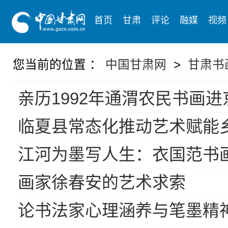
首页
甘肃
评论
融媒
视频
您当前的位置 ：
中国甘肃网
>
甘肃书
亲历1992年通渭农民书画进
临夏县常态化推动艺术赋能
江河为墨写人生：衣国范书
画家徐春安的艺术求索
论书法家心理涵养与笔墨精