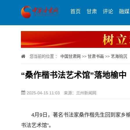
首页
甘肃
评论
融媒
您当前的位置 ：
中国甘肃网
>>
甘肃书画
>>
艺海钩沉
“桑作楷书法艺术馆”落地榆中
2025-04-15 11:03
来源：兰州新闻网
4月9日，著名书法家桑作楷先生回到家乡榆
书法艺术馆”。