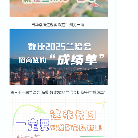
当动漫照进现实 就在兰州见一面
第三十一届兰洽会·海报|数读2025兰洽会招商签约“成绩单”