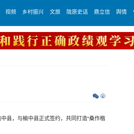
视频
乡村振兴
文旅
陇原史话
鼎立信
舆情
中县，与榆中县正式签约，共同打造“桑作楷