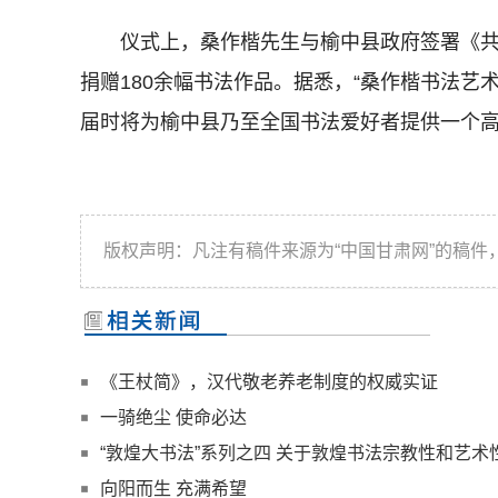
仪式上，桑作楷先生与榆中县政府签署《共建
捐赠180余幅书法作品。据悉，“桑作楷书法艺
届时将为榆中县乃至全国书法爱好者提供一个
版权声明：凡注有稿件来源为“中国甘肃网”的稿
《王杖简》，汉代敬老养老制度的权威实证
一骑绝尘 使命必达
“敦煌大书法”系列之四 关于敦煌书法宗教性和艺
向阳而生 充满希望