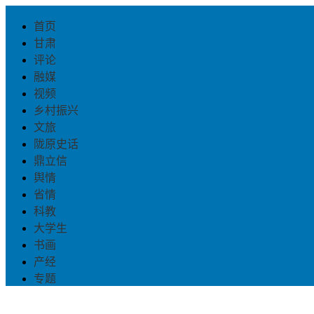
首页
甘肃
评论
融媒
视频
乡村振兴
文旅
陇原史话
鼎立信
舆情
省情
科教
大学生
书画
产经
专题