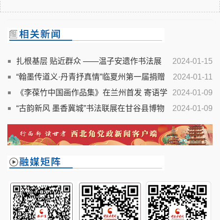
扎根基层 贴近群众 ——温子安遗作书法展
2024-01-15
开幕
“翰墨传道义·丹青抒真情”临夏州第一届捐赠
2024-01-11
书画作品展作品选登
《李葆竹中国画作品集》在兰州首发 寄语学
2024-01-09
子先学传统文化
“古韵新风 墨香冀城”书法联展在甘谷县博物
2024-01-09
馆开展