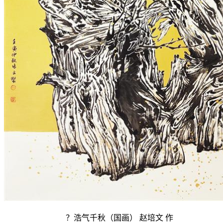
？浩气千秋（国画） 赵培文 作