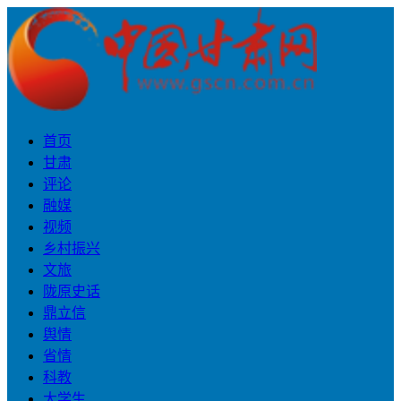
首页
甘肃
评论
融媒
视频
乡村振兴
文旅
陇原史话
鼎立信
舆情
省情
科教
大学生