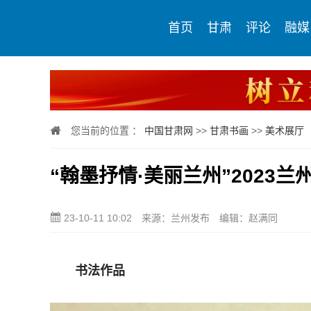
首页
甘肃
评论
融媒
您当前的位置 ：
中国甘肃网
>>
甘肃书画
>>
美术展厅
“翰墨抒情·美丽兰州”2023
23-10-11 10:02
来源：兰州发布
编辑：赵满同
书法作品