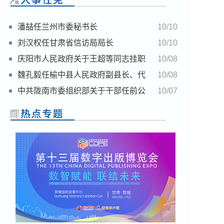
潘喆任兰州市委秘书长
10/10
刘汉权任甘肃省信访局局长
10/10
庆阳市人民政府关于王超等同志挂职
10/08
工作的通知
魏孔毅任榆中县人民政府副县长、代
10/08
理县长
中共陇南市委组织部关于干部任前公
10/07
示的公告