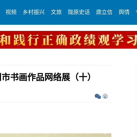
视频
乡村振兴
文旅
陇原史话
鼎立信
舆情
兰州市书画作品网络展（十）