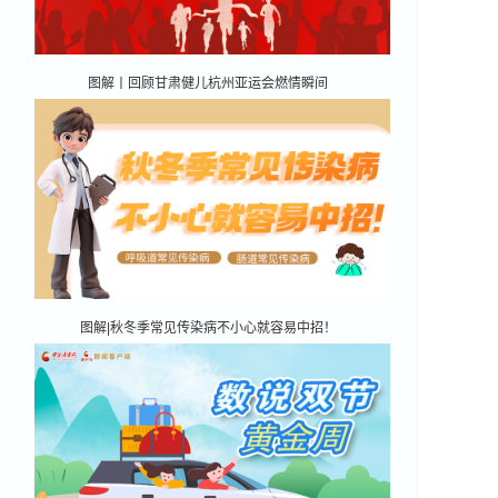
图解丨回顾甘肃健儿杭州亚运会燃情瞬间
图解|秋冬季常见传染病不小心就容易中招！