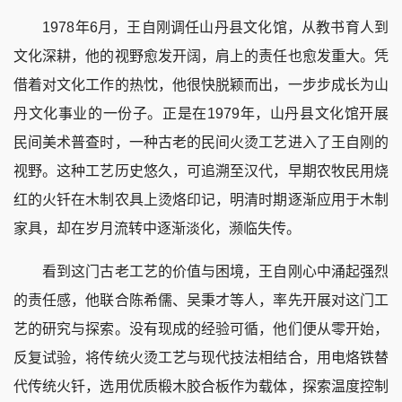
1978年6月，王自刚调任山丹县文化馆，从教书育人到
文化深耕，他的视野愈发开阔，肩上的责任也愈发重大。凭
借着对文化工作的热忱，他很快脱颖而出，一步步成长为山
丹文化事业的一份子。正是在1979年，山丹县文化馆开展
民间美术普查时，一种古老的民间火烫工艺进入了王自刚的
视野。这种工艺历史悠久，可追溯至汉代，早期农牧民用烧
红的火钎在木制农具上烫烙印记，明清时期逐渐应用于木制
家具，却在岁月流转中逐渐淡化，濒临失传。
看到这门古老工艺的价值与困境，王自刚心中涌起强烈
的责任感，他联合陈希儒、吴秉才等人，率先开展对这门工
艺的研究与探索。没有现成的经验可循，他们便从零开始，
反复试验，将传统火烫工艺与现代技法相结合，用电烙铁替
代传统火钎，选用优质椴木胶合板作为载体，探索温度控制