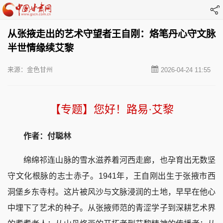
从张掖走出的艺术守望者王自刚：烙笔丹心守文脉
半世情缘续艾黎
来源：金色甘州
2026-04-24 11:55
【专题】您好！路易·艾黎
作者：付聪林
绵绵祁连山脉的雪水滋养着河西走廊，也孕育出无数坚
守文化根脉的志士赤子。1941年，王自刚出生于张掖市西
洞堡乡东寺村。这片被风沙与文脉浸润的土地，早早在他心
中埋下了艺术的种子。从张掖师范的青涩学子到深耕艺术界