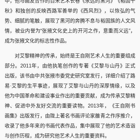
中，他与画友合作的百米艺术长卷《永远的黑河》《裕固千
秋》和独创的反映西路军善举的《西风烈》，以恢弘的气
势、细腻的笔触，展现了黑河的奔腾不息与裕固族的人文风
情，被业内誉为“张掖文化史上的开河之作，意重而义远”，
成为张掖文化的标志性作品。
对艾黎精神的传承，始终是王自刚艺术人生的重要组成
部分。2011年，由他执笔创作的专著《艾黎与山丹》正式
出版，该书由中共张掖市委党史研究室发行，详细介绍了路
易·艾黎的生平事迹，展现了艾黎与山丹的深厚情缘，以及
他为中国革命和建设事业作出的重要贡献，成为传承艾黎精
神、促进中外友好交流的重要读物。2013年，《王自刚书
画集》出版发行，由陇上著名书画评论家雒青之作序推介，
收录了他多年来的书画代表作品，集中展现了他的艺术造诣
与创作历程，成为研究他艺术人生的重要资料。