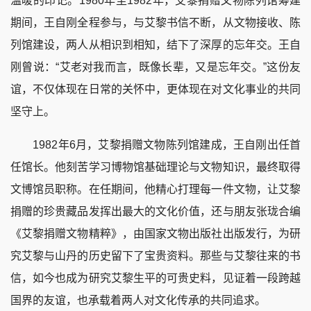
温暖的印记。1980年至1982年，艾黎捐赠文物陈列馆筹建
期间，王自刚全程参与，与艾黎书信不断，从文物接收、陈
列馆建设，两人从相识到相知，结下了深厚的忘年交。王自
刚曾说：“艾老对我而言，既像长辈，又是忘年交。”这份友
谊，不仅体现在日常的关怀中，更体现在对文化事业的共同
坚守上。
1982年6月，艾黎捐赠文物陈列馆建成，王自刚出任首
任馆长。他刻苦学习博物馆基础理论与文物知识，最终取得
文博馆员职称。在任期间，他精心打理每一件文物，让艾黎
捐赠的珍贵藏品发挥出最大的文化价值，还与朋友张珑合编
《艾黎捐赠文物精粹》，由国家文物出版社出版发行，为研
究艾黎与山丹的历史留下了宝贵资料。那些与艾黎往来的书
信，如今也成为研究艾黎生平的可贵史料，见证着一段跨越
国界的友谊，也承载着两人对文化传承的共同追求。