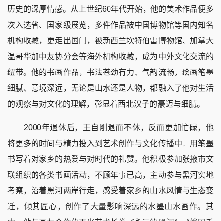
历史的深厚情感。从上世纪60年代开始，他的美术作品便多
次入选省、国家级展览，多件作品被中国博物馆等国内知名
机构收藏，更走出国门，被新西兰坎特伯雷博物馆、加拿大
温哥华加中友协分会等海外机构收藏，成为中外文化交流的
纽带。他的书画作品，书法苍劲有力、气韵流畅，绘画笔墨
细腻、意境深远，无论是山水还是人物，都融入了他对生活
的观察与对文化的理解，彰显着西北汉子的豪迈与细腻。
2000年退休后，王自刚退而不休，反而更加忙碌，他
将更多的时间与精力投入到艺术创作与文化传播中，用笔墨
书写着对家乡的热爱与对时代的礼赞。他积极参加张掖市文
联组织的各类书画活动，不顾年事已高，主动参与黑河实地
考察，沿着黑河两岸行走，感受着家乡的山水风情与生态变
迁，倾其匠心，创作了大量影响深远的水墨山水画作。其