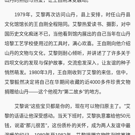
山丹的熟悉与热爱，让王自刚深受触动。
1979年，艾黎再次访问山丹，县上安排，时任山丹县
文化馆馆长的王自刚全程陪同。艾黎热爱读书、摄影，对中
国历史文化痴迷不已，当他看到馆内展出的自己当年在山丹
培黎工艺学校使用过的工具时，满心欢喜。王自刚向他介绍
山丹的文物与文化，艾黎则耐心倾听，并讲述了了许多关于
四坝文化的发现与保护故事，交流愈发深入，让友谊的种子
悄然萌发。1980年3月，王自刚收到了艾黎的来信，信中，
艾黎毅然决定将自己在华期间收藏的近4000多件珍贵文物
捐赠给山丹——这个他视为“第二故乡”的地方。
艾黎说“
这些
宝贝都是你的，现在可以物归原主了。”艾
黎的话语让他深受感动。当天下班时，艾黎执意塞给他50元
钱，说道“那儿很苦”，这份质朴的关怀，成为两人友谊中最