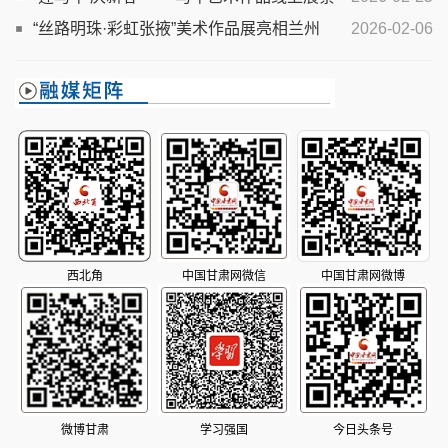
卫东作品欣赏
“丝路明珠·彩虹张掖”美术作品展亮相兰州
2026-02-06
西北角
中国甘肃网微信
中国甘肃网微博
微博甘肃
学习强国
今日头条号