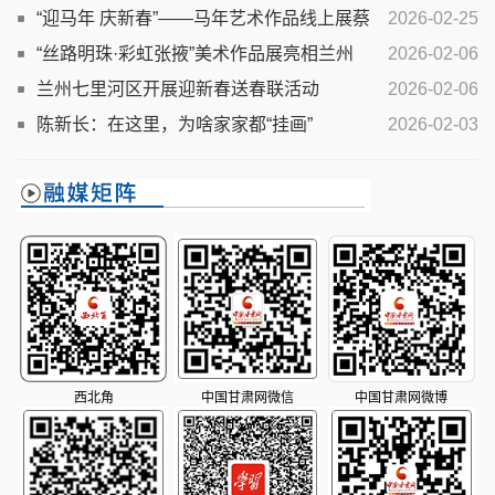
“迎马年 庆新春”——马年艺术作品线上展蔡
2026-02-25
卫东作品欣赏
“丝路明珠·彩虹张掖”美术作品展亮相兰州
2026-02-06
兰州七里河区开展迎新春送春联活动
2026-02-06
陈新长：在这里，为啥家家都“挂画”
2026-02-03
西北角
中国甘肃网微信
中国甘肃网微博