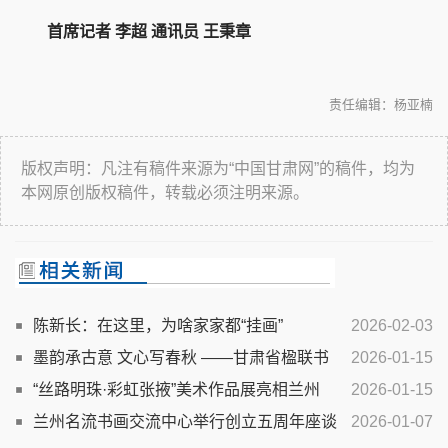
首席记者 李超 通讯员 王秉章
责任编辑：杨亚楠
版权声明：凡注有稿件来源为“中国甘肃网”的稿件，均为
本网原创版权稿件，转载必须注明来源。
陈新长：在这里，为啥家家都“挂画”
2026-02-03
墨韵承古意 文心写春秋 ——甘肃省楹联书
2026-01-15
法作品暨楹联牌匾文化工程创作成果作品展作品选登
“丝路明珠·彩虹张掖”美术作品展亮相兰州
2026-01-15
兰州名流书画交流中心举行创立五周年座谈
2026-01-07