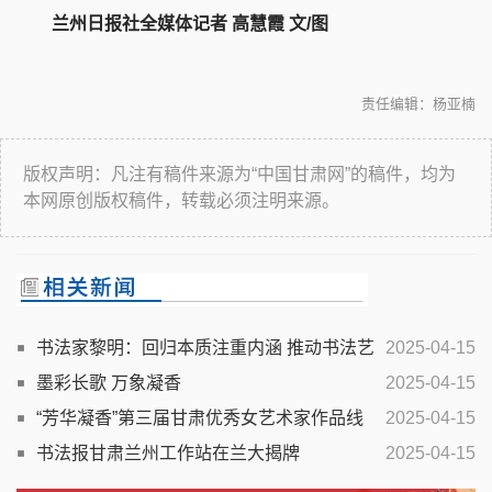
兰州日报社全媒体记者 高慧霞 文/图
责任编辑：杨亚楠
版权声明：凡注有稿件来源为“中国甘肃网”的稿件，均为
本网原创版权稿件，转载必须注明来源。
书法家黎明：回归本质注重内涵 推动书法艺
2025-04-15
术健康发展
墨彩长歌 万象凝香
2025-04-15
“芳华凝香”第三届甘肃优秀女艺术家作品线
2025-04-15
上展作品选登
书法报甘肃兰州工作站在兰大揭牌
2025-04-15