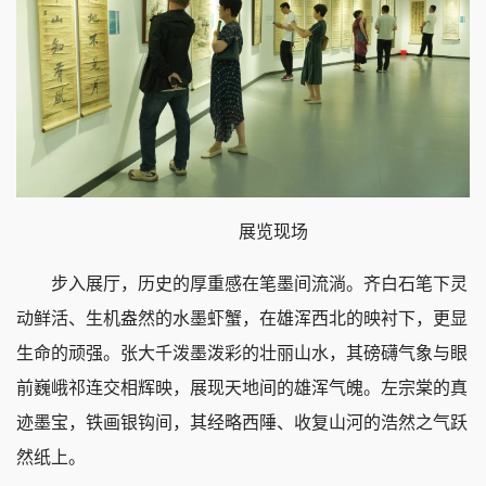
      展览现场
步入展厅，历史的厚重感在笔墨间流淌。齐白石笔下灵
动鲜活、生机盎然的水墨虾蟹，在雄浑西北的映衬下，更显
生命的顽强。张大千泼墨泼彩的壮丽山水，其磅礴气象与眼
前巍峨祁连交相辉映，展现天地间的雄浑气魄。左宗棠的真
迹墨宝，铁画银钩间，其经略西陲、收复山河的浩然之气跃
然纸上。