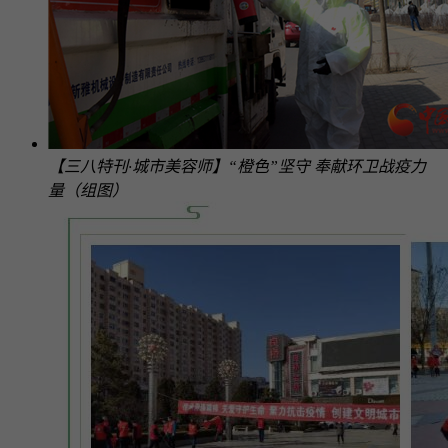
【三八特刊·城市美容师】“橙色”坚守 奉献环卫战疫力
量（组图）