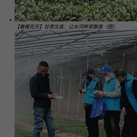
【春暖花开】甘肃文县：让水河畔茶飘香（图）