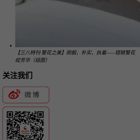
【三八特刊·警花之美】刚毅、朴实、执着——铿锵警花
绽芳华（组图）
关注我们