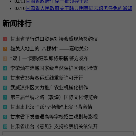
02/11
甘肃省政府任免一批领导干部
02/10
甘肃省人民政府关于韩显明等同志职务任免的通知
新闻排行
甘肃省举行进口贸易对接会暨现场签约仪
1
雄关大地上的“八棵树” ——嘉峪关公
2
“双十一”网购狂欢即将来临 警方发布
3
李荣灿在连城国家级自然保护区调研检查
4
甘肃省35条客运班线重新许可开行
5
武威凉州区大力推广农业机械化耕作
6
第三届丝绸之路（敦煌）国际文化博览会
7
甘肃肃北汉子跃马“扬鞭”上演马背激情
8
甘肃省下发普通高等学校招生戏剧与影视
9
甘肃省出台《意见》支持检察机关依法开
10