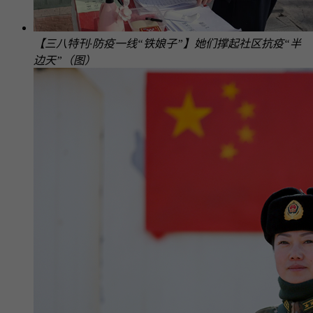
【三八特刊·防疫一线“铁娘子”】她们撑起社区抗疫“半
边天”（图）