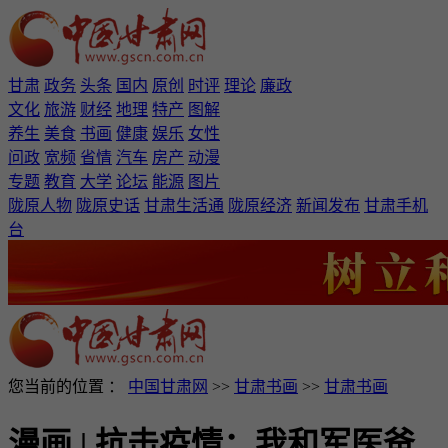
甘肃
政务
头条
国内
原创
时评
理论
廉政
文化
旅游
财经
地理
特产
图解
养生
美食
书画
健康
娱乐
女性
问政
宽频
省情
汽车
房产
动漫
专题
教育
大学
论坛
能源
图片
陇原人物
陇原史话
甘肃生活通
陇原经济
新闻发布
甘肃手机
台
您当前的位置 ：
中国甘肃网
>>
甘肃书画
>>
甘肃书画
漫画 | 抗击疫情：我和军医爸