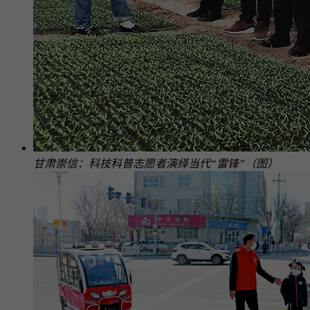
甘肃崇信：科技科普志愿者演绎当代“雷锋”（图）